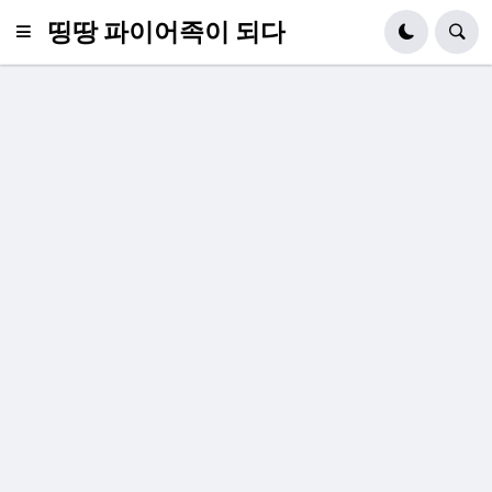
띵땅 파이어족이 되다