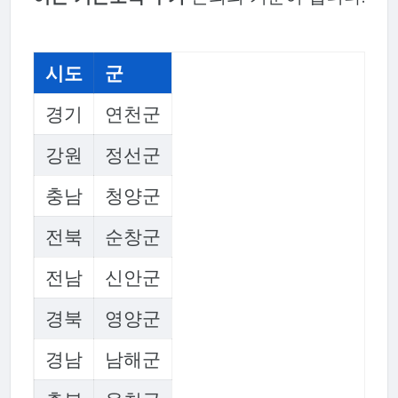
시도
군
경기
연천군
강원
정선군
충남
청양군
전북
순창군
전남
신안군
경북
영양군
경남
남해군