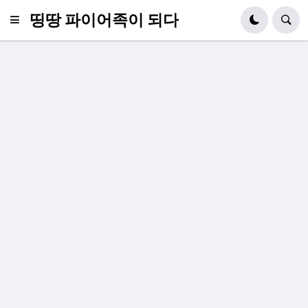
띵땅 파이어족이 되다